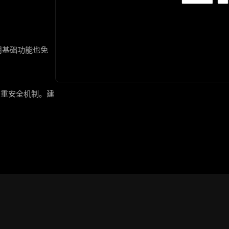
用基础功能也免
多重安全机制。建
。