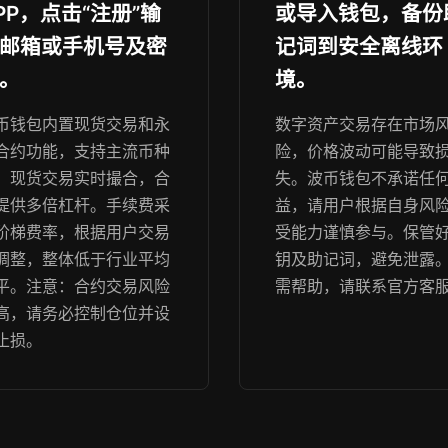
PP，点击“注册”输
或导入钱包，备份
邮箱或手机号及密
记词到安全离线环
。
境。
币钱包内置现货交易和永
数字资产交易存在市场
合约功能，支持主流币种
险，价格波动可能导致
。现货交易实时撮合，合
失。波币钱包不承诺任
提供多倍杠杆。手续费采
益，请用户根据自身风
阶梯费率，根据用户交易
受能力谨慎参与。保管
调整，整体低于行业平均
钥及助记词，避免泄露
平。注意：合约交易风险
需帮助，请联系官方客
高，请务必控制仓位并设
止损。