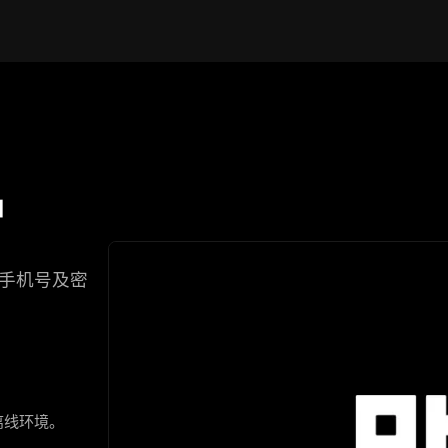
护
或手机号及密
离线环境。