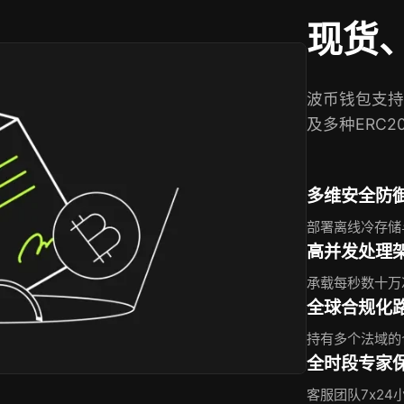
现货
波币钱包支持
及多种ERC2
多维安全防
部署离线冷存储
高并发处理
承载每秒数十万
全球合规化
持有多个法域的
全时段专家
客服团队7x2