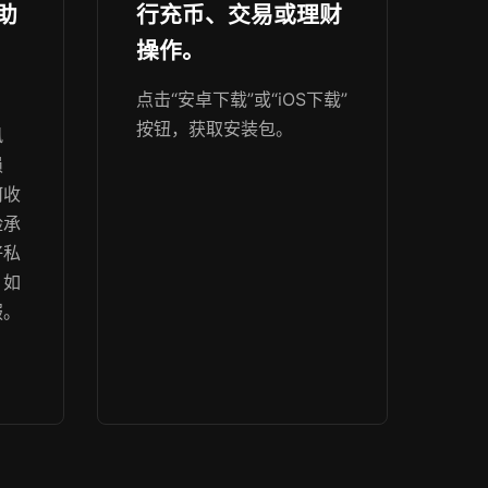
助
行充币、交易或理财
操作。
点击“安卓下载”或“iOS下载”
按钮，获取安装包。
风
损
何收
险承
好私
。如
服。