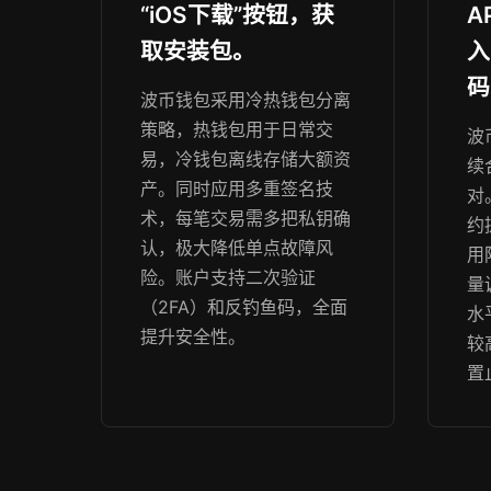
“iOS下载”按钮，获
A
取安装包。
入
码
波币钱包采用冷热钱包分离
策略，热钱包用于日常交
波
易，冷钱包离线存储大额资
续
产。同时应用多重签名技
对
术，每笔交易需多把私钥确
约
认，极大降低单点故障风
用
险。账户支持二次验证
量
（2FA）和反钓鱼码，全面
水
提升安全性。
较
置